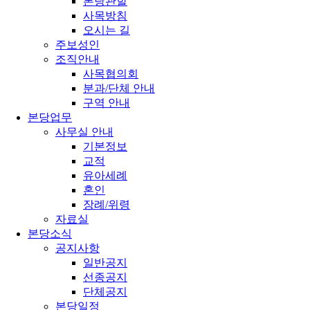
본당관할
사목방침
오시는 길
주보성인
조직안내
사목협의회
분과/단체 안내
구역 안내
본당업무
사무실 안내
기본정보
교적
유아세례
혼인
장례/위령
자료실
본당소식
공지사항
일반공지
선종공지
단체공지
본당일정