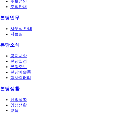
주보성인
조직안내
본당업무
사무실 안내
자료실
본당소식
공지사항
본당일정
본당주보
본당예술품
행사갤러리
본당생활
신앙생활
영성생활
교육