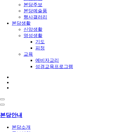
본당주보
본당예술품
행사갤러리
본당생활
신앙생활
영성생활
기도
피정
교육
예비자교리
성경교육프로그램
본당안내
본당소개