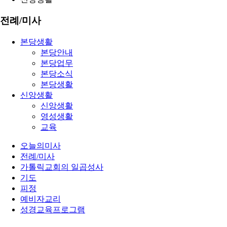
전례/미사
본당생활
본당안내
본당업무
본당소식
본당생활
신앙생활
신앙생활
영성생활
교육
오늘의미사
전례/미사
가톨릭교회의 일곱성사
기도
피정
예비자교리
성경교육프로그램