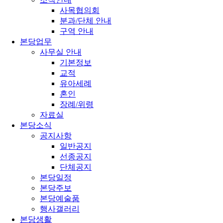
사목협의회
분과/단체 안내
구역 안내
본당업무
사무실 안내
기본정보
교적
유아세례
혼인
장례/위령
자료실
본당소식
공지사항
일반공지
선종공지
단체공지
본당일정
본당주보
본당예술품
행사갤러리
본당생활